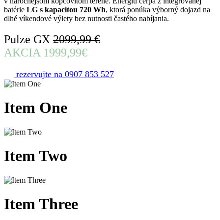
v náročnejšom kopcovitom teréne. Energiu čerpá z integrovanej
batérie
LG s kapacitou 720 Wh
, ktorá ponúka výborný dojazd na
dlhé víkendové výlety bez nutnosti častého nabíjania.
Pulze GX
2099,99 €
AKCIA 1999,99€
rezervujte na 0907 853 527
Item
One
Item
Two
Item
Three