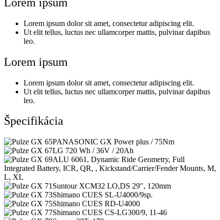
Lorem ipsum
Lorem ipsum dolor sit amet, consectetur adipiscing elit.
Ut elit tellus, luctus nec ullamcorper mattis, pulvinar dapibus
leo.
Lorem ipsum
Lorem ipsum dolor sit amet, consectetur adipiscing elit.
Ut elit tellus, luctus nec ullamcorper mattis, pulvinar dapibus
leo.
Špecifikácia
PANASONIC GX Power plus / 75Nm
LG 720 Wh / 36V / 20Ah
ALU 6061, Dynamic Ride Geometry, Full
Integrated Battery, ICR, QR, , Kickstand/Carrier/Fender Mounts, M,
L, XL
Suntour XCM32 LO,DS 29″, 120mm
Shimano CUES SL-U4000/9sp.
Shimano CUES RD-U4000
Shimano CUES CS-LG300/9, 11-46