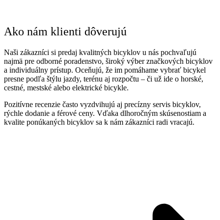
Ako nám klienti dôverujú
Naši zákazníci si predaj kvalitných bicyklov u nás pochvaľujú
najmä pre odborné poradenstvo, široký výber značkových bicyklov
a individuálny prístup. Oceňujú, že im pomáhame vybrať bicykel
presne podľa štýlu jazdy, terénu aj rozpočtu – či už ide o horské,
cestné, mestské alebo elektrické bicykle.
Pozitívne recenzie často vyzdvihujú aj precízny servis bicyklov,
rýchle dodanie a férové ceny. Vďaka dlhoročným skúsenostiam a
kvalite ponúkaných bicyklov sa k nám zákazníci radi vracajú.