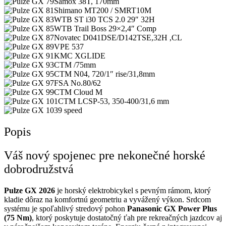
Samox 38T, 170mm
Shimano MT200 / SMRT10M
WTB ST i30 TCS 2.0 29″ 32H
WTB Trail Boss 29×2,4″ Comp
Novatec D041DSE/D142TSE,32H ,CL
VPE 537
KMC XGLIDE
CTM /75mm
CTM N04, 720/1″ rise/31,8mm
FSA No.80/62
CTM Cloud M
CTM LCSP-53, 350-400/31,6 mm
9 speed
Popis
Váš nový spojenec pre nekonečné horské
dobrodružstvá
Pulze GX 2026
je horský elektrobicykel s pevným rámom, ktorý
kladie dôraz na komfortnú geometriu a vyvážený výkon. Srdcom
systému je spoľahlivý stredový pohon
Panasonic GX Power Plus
(75 Nm)
, ktorý poskytuje dostatočný ťah pre rekreačných jazdcov aj