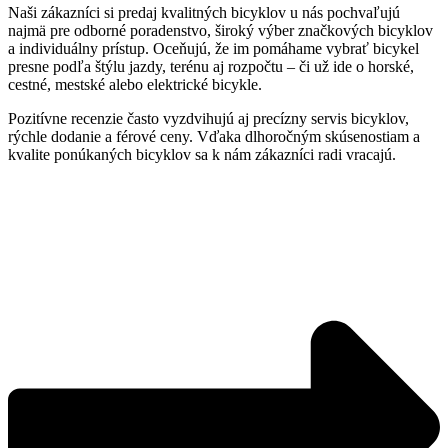
Naši zákazníci si predaj kvalitných bicyklov u nás pochvaľujú
najmä pre odborné poradenstvo, široký výber značkových bicyklov
a individuálny prístup. Oceňujú, že im pomáhame vybrať bicykel
presne podľa štýlu jazdy, terénu aj rozpočtu – či už ide o horské,
cestné, mestské alebo elektrické bicykle.
Pozitívne recenzie často vyzdvihujú aj precízny servis bicyklov,
rýchle dodanie a férové ceny. Vďaka dlhoročným skúsenostiam a
kvalite ponúkaných bicyklov sa k nám zákazníci radi vracajú.