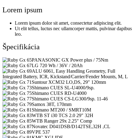
Lorem ipsum
Lorem ipsum dolor sit amet, consectetur adipiscing elit.
Ut elit tellus, luctus nec ullamcorper mattis, pulvinar dapibus
leo.
Špecifikácia
PANASONIC GX Power plus / 75Nm
LG 720 Wh / 36V / 20Ah
ALU 6061, Easy Handling Geometry, Full
Integrated Battery, ICR, Kickstand/Carrier/Fender Mounts, M, L
Suntour XCM32 LO,DS, 29″ 120mm
Shimano CUES SL-U4000/9sp.
Shimano CUES RD-U4000
Shimano CUES CS-LG300/9sp. 11-46
Samox 38T, 170mm
Shimano MT200 / SMRT10M
WTB ST i30 TCS 2.0 29″ 32H
WTB Ranger 29x 2.25″ Comp
Novatec D041DSB/D142TSE,32H ,CL
VPE 537
KMC XGLIDE