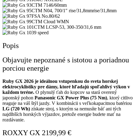
CTM 7146/60mm
CTM N04, 700/1″ rise/31,8mmrise/31,8mm
FSA No.80/62
CTM Cloud WMN
CTM LCSP-53, 300-350/31,6 mm
9 speed
Popis
Objavujte nepoznané s istotou a poriadnou
porciou energie
Ruby GX 2026 je ideálnou vstupenkou do sveta horskej
elektrocyklistiky pre dámy, ktoré hľadajú spoľahlivý výkon v
každom teréne.
O plynulý ťah do kopcov sa stará overený
japonský pohon
Panasonic GX Power Plus (75 Nm)
, ktorý citlivo
reaguje na váš štýl jazdy. V kombinácii s veľkokapacitnou batériou
LG (720 Wh)
získate stroj, s ktorým sa nemusíte báť ani tých
najdlhších horských výjazdov, pretože energie budete mať na
rozdávanie.
ROXXY GX 2199,99 €