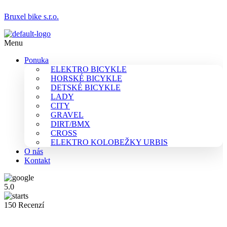
Bruxel bike s.r.o.
Menu
Ponuka
ELEKTRO BICYKLE
HORSKÉ BICYKLE
DETSKÉ BICYKLE
LADY
CITY
GRAVEL
DIRT/BMX
CROSS
ELEKTRO KOLOBEŽKY URBIS
O nás
Kontakt
5.0
150 Recenzí