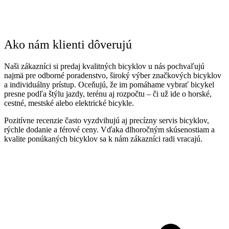
Ako nám klienti dôverujú
Naši zákazníci si predaj kvalitných bicyklov u nás pochvaľujú
najmä pre odborné poradenstvo, široký výber značkových bicyklov
a individuálny prístup. Oceňujú, že im pomáhame vybrať bicykel
presne podľa štýlu jazdy, terénu aj rozpočtu – či už ide o horské,
cestné, mestské alebo elektrické bicykle.
Pozitívne recenzie často vyzdvihujú aj precízny servis bicyklov,
rýchle dodanie a férové ceny. Vďaka dlhoročným skúsenostiam a
kvalite ponúkaných bicyklov sa k nám zákazníci radi vracajú.