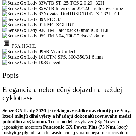
WTB ST i25 TCS 2.0 29″ 32H
WTB Intersector 29×2.0″ reflective stripe
Novatec D041DSB/D142TSE,32H ,CL
VPE 537
KMC XGLIDE
CTM Hatchback 60mm ICR 31,8
CTM N04, 700/1″ rise/31,8mm
FSA HS-HL
SR Vivo Unitech
CTM SPS, 300-350/31,6 mm
9 speed
Popis
Elegancia a nekonečný dojazd na každej
cyklotrase
Senze GX Lady 2026 je trekingový e-bike navrhnutý pre ženy,
ktoré milujú dlhé výlety a hľadajú dokonalú rovnováhu medzi
pohodlím a výkonom.
Tento model je vybavený špičkovým
japonským motorom
Panasonic GX Power Plus (75 Nm)
, ktorý
poskytuje plynulú a tichú asistenciu aj v náročnejšom kopcovitom