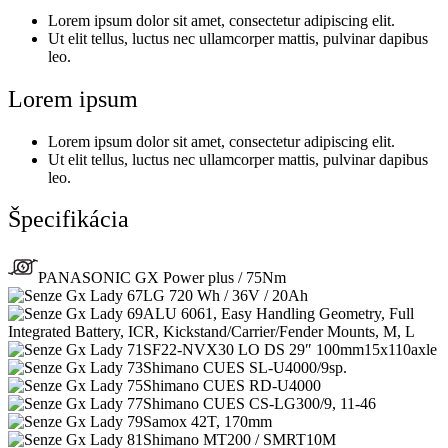
Lorem ipsum dolor sit amet, consectetur adipiscing elit.
Ut elit tellus, luctus nec ullamcorper mattis, pulvinar dapibus
leo.
Lorem ipsum
Lorem ipsum dolor sit amet, consectetur adipiscing elit.
Ut elit tellus, luctus nec ullamcorper mattis, pulvinar dapibus
leo.
Špecifikácia
PANASONIC GX Power plus / 75Nm
LG 720 Wh / 36V / 20Ah
ALU 6061, Easy Handling Geometry, Full
Integrated Battery, ICR, Kickstand/Carrier/Fender Mounts, M, L
SF22-NVX30 LO DS 29″ 100mm15x110axle
Shimano CUES SL-U4000/9sp.
Shimano CUES RD-U4000
Shimano CUES CS-LG300/9, 11-46
Samox 42T, 170mm
Shimano MT200 / SMRT10M