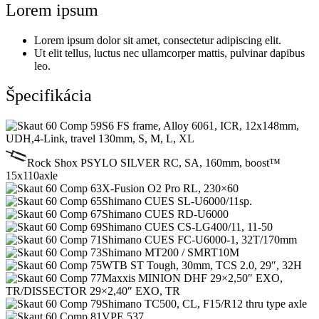
Lorem ipsum
Lorem ipsum dolor sit amet, consectetur adipiscing elit.
Ut elit tellus, luctus nec ullamcorper mattis, pulvinar dapibus
leo.
Špecifikácia
S6 FS frame, Alloy 6061, ICR, 12x148mm,
UDH,4-Link, travel 130mm, S, M, L, XL
Rock Shox PSYLO SILVER RC, SA, 160mm, boost™
15x110axle
X-Fusion O2 Pro RL, 230×60
Shimano CUES SL-U6000/11sp.
Shimano CUES RD-U6000
Shimano CUES CS-LG400/11, 11-50
Shimano CUES FC-U6000-1, 32T/170mm
Shimano MT200 / SMRT10M
WTB ST Tough, 30mm, TCS 2.0, 29″, 32H
Maxxis MINION DHF 29×2,50″ EXO,
TR/DISSECTOR 29×2,40″ EXO, TR
Shimano TC500, CL, F15/R12 thru type axle
VPE 537