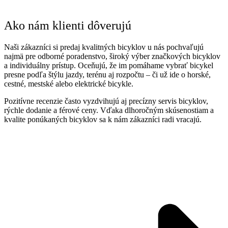
Ako nám klienti dôverujú
Naši zákazníci si predaj kvalitných bicyklov u nás pochvaľujú
najmä pre odborné poradenstvo, široký výber značkových bicyklov
a individuálny prístup. Oceňujú, že im pomáhame vybrať bicykel
presne podľa štýlu jazdy, terénu aj rozpočtu – či už ide o horské,
cestné, mestské alebo elektrické bicykle.
Pozitívne recenzie často vyzdvihujú aj precízny servis bicyklov,
rýchle dodanie a férové ceny. Vďaka dlhoročným skúsenostiam a
kvalite ponúkaných bicyklov sa k nám zákazníci radi vracajú.