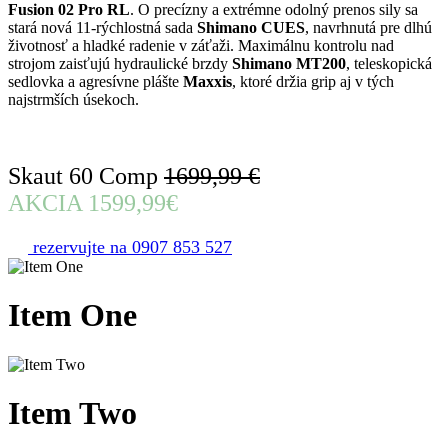
Fusion 02 Pro RL
.
O precízny a extrémne odolný prenos sily sa
stará nová 11-rýchlostná sada
Shimano CUES
, navrhnutá pre dlhú
životnosť a hladké radenie v záťaži.
Maximálnu kontrolu nad
strojom zaisťujú hydraulické brzdy
Shimano MT200
, teleskopická
sedlovka a agresívne plášte
Maxxis
, ktoré držia grip aj v tých
najstrmších úsekoch.
Skaut 60 Comp
1699,99 €
AKCIA 1599,99€
rezervujte na 0907 853 527
Item
One
Item
Two