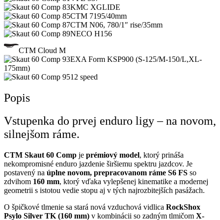
KMC XGLIDE
CTM 7195/40mm
CTM N06, 780/1″ rise/35mm
NECO H156
CTM Cloud M
EXA Form KSP900 (S-125/M-150/L,XL-
175mm)
12 speed
Popis
Vstupenka do prvej enduro ligy – na novom,
silnejšom ráme.
CTM Skaut 60 Comp
je
prémiový model
, ktorý prináša
nekompromisné enduro jazdenie širšiemu spektru jazdcov. Je
postavený na
úplne novom, prepracovanom ráme S6 FS
so
zdvihom
160 mm
, ktorý vďaka vylepšenej kinematike a modernej
geometrii s istotou vedie stopu aj v tých najrozbitejších pasážach.
O špičkové tlmenie sa stará nová vzduchová vidlica
RockShox
Psylo Silver TK (160 mm)
v kombinácii so zadným tlmičom
X-