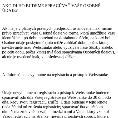
AKO DLHO BUDEME SPRACÚVAŤ VAŠE OSOBNÉ
ÚDAJE?
Ak nie je v platných právnych predpisoch ustanovené inak, máme
právo spracúvať Vaše Osobné údaje vo forme, ktorá umožňuje Vašu
identifikáciu po dobu potrebnú na dosiahnutie účelu, na ktorý boli
Osobné údaje poskytnuté (toto môže zahŕňať dobu, počas ktorej
navštevujete našu Webstránku alebo využívate naše Služby a/alebo
po celu dobu, počas ktorej trvá účel spracúvania Osobných údajov),
ak nie je uvedené inak, v nasledovnej dĺžke:
A. Informácie nevyhnutné na registráciu a prístup k Webstránke
Údaje nevyhnutné na registráciu a prístup k Webstránke budeme
spracúvať odo dňa Vašej registrácie na Webstránke do 30 dní odo
dňa, kedy svoju registráciu zrušíte. Údaje budeme v tejto lehote
(teda 30 dní od zrušenia registrácie) spracúvať iba za účelom
ukončenia zmluvného vzťahu medzi nami a Vami, ktorý vznikol
Vašou registráciu na stránke, riešenia prípadných sporov, ktoré z