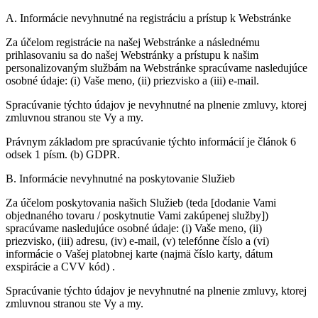
A. Informácie nevyhnutné na registráciu a prístup k Webstránke
Za účelom registrácie na našej Webstránke a následnému
prihlasovaniu sa do našej Webstránky a prístupu k našim
personalizovaným službám na Webstránke spracúvame nasledujúce
osobné údaje: (i) Vaše meno, (ii) priezvisko a (iii) e-mail.
Spracúvanie týchto údajov je nevyhnutné na plnenie zmluvy, ktorej
zmluvnou stranou ste Vy a my.
Právnym základom pre spracúvanie týchto informácií je článok 6
odsek 1 písm. (b) GDPR.
B. Informácie nevyhnutné na poskytovanie Služieb
Za účelom poskytovania našich Služieb (teda [dodanie Vami
objednaného tovaru / poskytnutie Vami zakúpenej služby])
spracúvame nasledujúce osobné údaje: (i) Vaše meno, (ii)
priezvisko, (iii) adresu, (iv) e-mail, (v) telefónne číslo a (vi)
informácie o Vašej platobnej karte (najmä číslo karty, dátum
exspirácie a CVV kód) .
Spracúvanie týchto údajov je nevyhnutné na plnenie zmluvy, ktorej
zmluvnou stranou ste Vy a my.