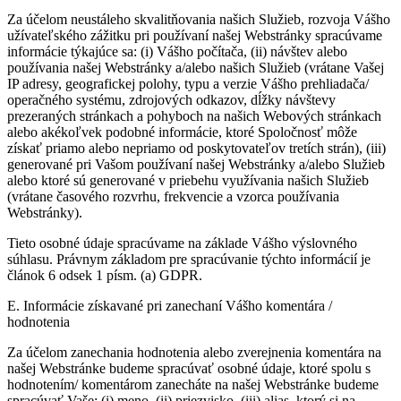
Za účelom neustáleho skvalitňovania našich Služieb, rozvoja Vášho
užívateľského zážitku pri používaní našej Webstránky spracúvame
informácie týkajúce sa: (i) Vášho počítača, (ii) návštev alebo
používania našej Webstránky a/alebo našich Služieb (vrátane Vašej
IP adresy, geografickej polohy, typu a verzie Vášho prehliadača/
operačného systému, zdrojových odkazov, dĺžky návštevy
prezeraných stránkach a pohyboch na našich Webových stránkach
alebo akékoľvek podobné informácie, ktoré Spoločnosť môže
získať priamo alebo nepriamo od poskytovateľov tretích strán), (iii)
generované pri Vašom používaní našej Webstránky a/alebo Služieb
alebo ktoré sú generované v priebehu využívania našich Služieb
(vrátane časového rozvrhu, frekvencie a vzorca používania
Webstránky).
Tieto osobné údaje spracúvame na základe Vášho výslovného
súhlasu. Právnym základom pre spracúvanie týchto informácií je
článok 6 odsek 1 písm. (a) GDPR.
E. Informácie získavané pri zanechaní Vášho komentára /
hodnotenia
Za účelom zanechania hodnotenia alebo zverejnenia komentára na
našej Webstránke budeme spracúvať osobné údaje, ktoré spolu s
hodnotením/ komentárom zanecháte na našej Webstránke budeme
spracúvať Vaše: (i) meno, (ii) priezvisko, (iii) alias, ktorý si na