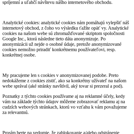
spríjemní a uľahčí návštevu nášho internetového obchodu.
Analytické cookies: analytické cookies nám pomáhajú vylepšiť náš
internetový obchod, z čoho vo výsledku ťažíte opäť vy. Analytické
cookies na našom webe sú zhromažďované skriptom spoločnosti
Google Inc., ktorá následne tieto dáta anonymizuje. Po
anonymizácii už nejde o osobné údaje, pretože anonymizované
cookies nemožno priradiť konkrétnemu používateľovi, resp.
konkrétnej osobe.
My pracujeme len s cookies v anonymizovanej podobe. Preto
nedokážeme z cookies zistiť, ako sa konkrétny užívateľ na našom
webe správal (aké stránky navštívil, aký tovar si prezeral a pod).
Poznatky z týchto cookies používame aj na reklamné účely, kedy
vám na základe týchto údajov môžeme zobrazovať reklamu aj na
cudzích webových stránkach, ktorú vo vzťahu k vám považujeme
za relevantnú.
Prosím berte na vedomie, že zablokovanie a/alebo odstránenie