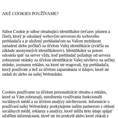
AKÉ COOKIES POUŽÍVAME?
Súbor Cookie je súbor obsahujúci identifikátor (reťazec písmen a
čísel), ktorý je odoslaný webovým serverom do webového
prehliadača a je uložený prehliadačom na Vašom mobilnom
zariadení alebo počítači za účelom Vašej identifikácie (zväčša na
základe anonymných identifikátorov). Identifikátor sa potom
odosiela späť na server vždy, keď prehliadač požaduje od servera
zobrazenie stránky za účelom identifikácie Vašej návštevy na určitej
stránke, zoznamu reklám, na ktoré ste reagovali, typ prehliadača,
ktorý používate a tiež za účelom zapamätania si údajov, ktoré ste
zadali do alebo na našej Webstránke.
Cookies používame za účelom personalizácie obsahu a reklám,
ktoré sa Vám zobrazujú, umožnenia využívania funkcionalít
sociálnych médií a za účelom analýzy návštevnosti. Informácie o
používaní našej Webstránky poskytujeme našim partnerom z oblasti
sociálnych médií, reklamy a analýzy, ktoré môžu tieto údaje spájať
sďalšími informáciami, ktoré ste im poskytli alebo ktoré získali z