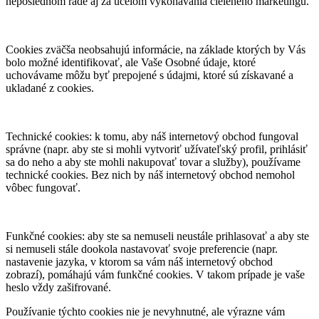
neposlednom rade aj za účelom vykonávania cieleného marketingu.
Cookies zväčša neobsahujú informácie, na základe ktorých by Vás
bolo možné identifikovať, ale Vaše Osobné údaje, ktoré
uchovávame môžu byť prepojené s údajmi, ktoré sú získavané a
ukladané z cookies.
Technické cookies: k tomu, aby náš internetový obchod fungoval
správne (napr. aby ste si mohli vytvoriť užívateľský profil, prihlásiť
sa do neho a aby ste mohli nakupovať tovar a služby), používame
technické cookies. Bez nich by náš internetový obchod nemohol
vôbec fungovať.
Funkčné cookies: aby ste sa nemuseli neustále prihlasovať a aby ste
si nemuseli stále dookola nastavovať svoje preferencie (napr.
nastavenie jazyka, v ktorom sa vám náš internetový obchod
zobrazí), pomáhajú vám funkčné cookies. V takom prípade je vaše
heslo vždy zašifrované.
Používanie týchto cookies nie je nevyhnutné, ale výrazne vám