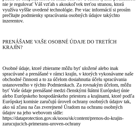
nie je regulovať Váš vzťah s akoukoľvek treťou stranou, ktorá
využíva vyššie uvedené technológie. Pre viac informácií si prosím
prečítajte podmienky spracúvania osobných údajov takýchto
inzerentov.
PRENÁŠAME VAŠE OSOBNÉ ÚDAJE DO TRETÍCH
KRAJÍN?
Osobné údaje, ktoré zbierame môžu byť uložené alebo inak
spracúvané a prenášané v rámci krajín, v ktorých vykonávame naše
obchodné činnosti a to za účelom dosiahnutia účelu spracúvania
ustanoveného v týchto Podmienkach. Za rovnakým účelom, môžu
byť Vaše údaje prenášané medzi členskými štátmi Európskej únie
alebo Európskeho hospodárskeho priestoru a krajinami, ktoré podľa
Európskej komisie zaručujú úroveň ochrany osobných údajov tak,
ako sú zčasu na čas zverejnené Úradom na ochranu osobných
údajov na jeho webovom sídle:
https://dataprotection.gov.sk/uoou/sk/content/prenos-do-krajin-
zarucujucich-primeranu-uroven-ochrany