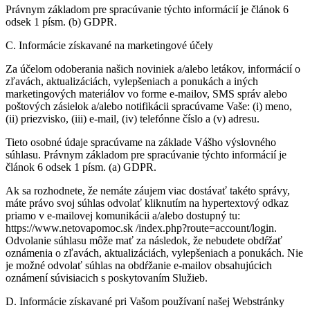
Právnym základom pre spracúvanie týchto informácií je článok 6
odsek 1 písm. (b) GDPR.
C. Informácie získavané na marketingové účely
Za účelom odoberania našich noviniek a/alebo letákov, informácií o
zľavách, aktualizáciách, vylepšeniach a ponukách a iných
marketingových materiálov vo forme e-mailov, SMS správ alebo
poštových zásielok a/alebo notifikácii spracúvame Vaše: (i) meno,
(ii) priezvisko, (iii) e-mail, (iv) telefónne číslo a (v) adresu.
Tieto osobné údaje spracúvame na základe Vášho výslovného
súhlasu. Právnym základom pre spracúvanie týchto informácií je
článok 6 odsek 1 písm. (a) GDPR.
Ak sa rozhodnete, že nemáte záujem viac dostávať takéto správy,
máte právo svoj súhlas odvolať kliknutím na hypertextový odkaz
priamo v e-mailovej komunikácii a/alebo dostupný tu:
https://www.netovapomoc.sk /index.php?route=account/login.
Odvolanie súhlasu môže mať za následok, že nebudete obdŕžať
oznámenia o zľavách, aktualizáciách, vylepšeniach a ponukách. Nie
je možné odvolať súhlas na obdŕžanie e-mailov obsahujúcich
oznámení súvisiacich s poskytovaním Služieb.
D. Informácie získavané pri Vašom používaní našej Webstránky