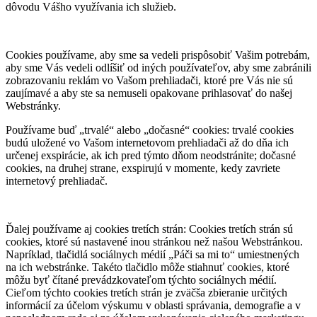
dôvodu Vášho využívania ich služieb.
Cookies používame, aby sme sa vedeli prispôsobiť Vašim potrebám,
aby sme Vás vedeli odlíšiť od iných používateľov, aby sme zabránili
zobrazovaniu reklám vo Vašom prehliadači, ktoré pre Vás nie sú
zaujímavé a aby ste sa nemuseli opakovane prihlasovať do našej
Webstránky.
Používame buď „trvalé“ alebo „dočasné“ cookies: trvalé cookies
budú uložené vo Vašom internetovom prehliadači až do dňa ich
určenej exspirácie, ak ich pred týmto dňom neodstránite; dočasné
cookies, na druhej strane, exspirujú v momente, kedy zavriete
internetový prehliadač.
Ďalej používame aj cookies tretích strán: Cookies tretích strán sú
cookies, ktoré sú nastavené inou stránkou než našou Webstránkou.
Napríklad, tlačidlá sociálnych médií „Páči sa mi to“ umiestnených
na ich webstránke. Takéto tlačidlo môže stiahnuť cookies, ktoré
môžu byť čítané prevádzkovateľom týchto sociálnych médií.
Cieľom týchto cookies tretích strán je zväčša zbieranie určitých
informácií za účelom výskumu v oblasti správania, demografie a v