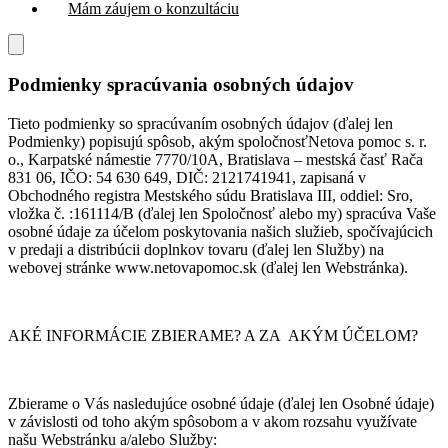
Mám záujem o konzultáciu
Podmienky spracúvania osobných údajov
Tieto podmienky so spracúvaním osobných údajov (ďalej len
Podmienky) popisujú spôsob, akým spoločnosťNetova pomoc s. r.
o., Karpatské námestie 7770/10A, Bratislava – mestská časť Rača
831 06, IČO: 54 630 649, DIČ: 2121741941, zapisaná v
Obchodného registra Mestského súdu Bratislava III, oddiel: Sro,
vložka č. :161114/B (ďalej len Spoločnosť alebo my) spracúva Vaše
osobné údaje za účelom poskytovania našich služieb, spočívajúcich
v predaji a distribúcii doplnkov tovaru (ďalej len Služby) na
webovej stránke www.netovapomoc.sk (ďalej len Webstránka).
AKÉ INFORMÁCIE ZBIERAME? A ZA AKÝM ÚČELOM?
Zbierame o Vás nasledujúce osobné údaje (ďalej len Osobné údaje)
v závislosti od toho akým spôsobom a v akom rozsahu využívate
našu Webstránku a/alebo Služby: