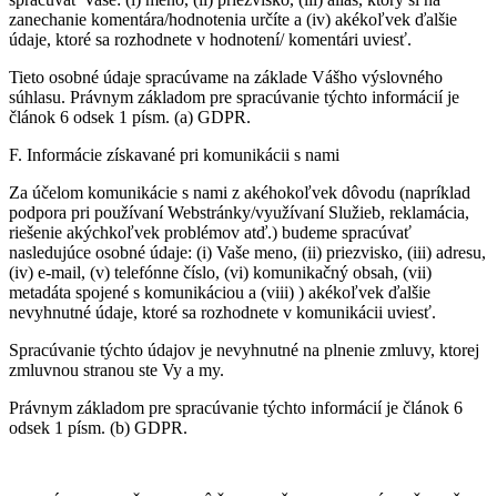
zanechanie komentára/hodnotenia určíte a (iv) akékoľvek ďalšie
údaje, ktoré sa rozhodnete v hodnotení/ komentári uviesť.
Tieto osobné údaje spracúvame na základe Vášho výslovného
súhlasu. Právnym základom pre spracúvanie týchto informácií je
článok 6 odsek 1 písm. (a) GDPR.
F. Informácie získavané pri komunikácii s nami
Za účelom komunikácie s nami z akéhokoľvek dôvodu (napríklad
podpora pri používaní Webstránky/využívaní Služieb, reklamácia,
riešenie akýchkoľvek problémov atď.) budeme spracúvať
nasledujúce osobné údaje: (i) Vaše meno, (ii) priezvisko, (iii) adresu,
(iv) e-mail, (v) telefónne číslo, (vi) komunikačný obsah, (vii)
metadáta spojené s komunikáciou a (viii) ) akékoľvek ďalšie
nevyhnutné údaje, ktoré sa rozhodnete v komunikácii uviesť.
Spracúvanie týchto údajov je nevyhnutné na plnenie zmluvy, ktorej
zmluvnou stranou ste Vy a my.
Právnym základom pre spracúvanie týchto informácií je článok 6
odsek 1 písm. (b) GDPR.