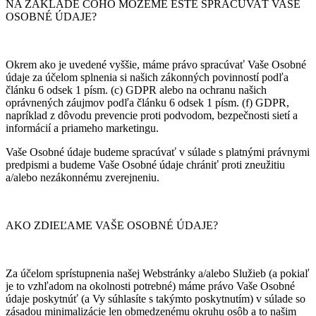
NA ZÁKLADE ČOHO MÔŽEME EŠTE SPRACÚVAŤ VAŠE
OSOBNÉ ÚDAJE?
Okrem ako je uvedené vyššie, máme právo spracúvať Vaše Osobné
údaje za účelom splnenia si našich zákonných povinností podľa
článku 6 odsek 1 písm. (c) GDPR alebo na ochranu našich
oprávnených záujmov podľa článku 6 odsek 1 písm. (f) GDPR,
napríklad z dôvodu prevencie proti podvodom, bezpečnosti sietí a
informácií a priameho marketingu.
Vaše Osobné údaje budeme spracúvať v súlade s platnými právnymi
predpismi a budeme Vaše Osobné údaje chrániť proti zneužitiu
a/alebo nezákonnému zverejneniu.
AKO ZDIEĽAME VAŠE OSOBNÉ ÚDAJE?
Za účelom sprístupnenia našej Webstránky a/alebo Služieb (a pokiaľ
je to vzhľadom na okolnosti potrebné) máme právo Vaše Osobné
údaje poskytnúť (a Vy súhlasíte s takýmto poskytnutím) v súlade so
zásadou minimalizácie len obmedzenému okruhu osôb a to našim