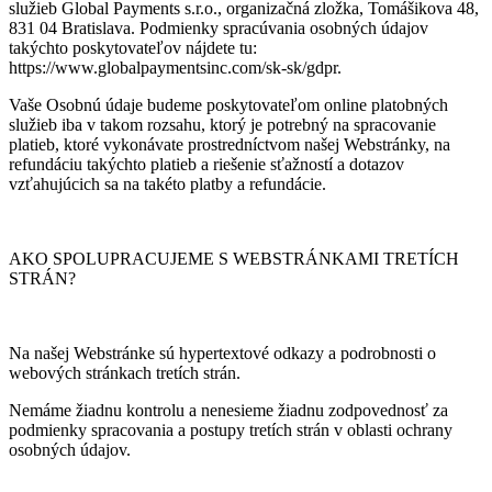
služieb Global Payments s.r.o., organizačná zložka, Tomášikova 48,
831 04 Bratislava. Podmienky spracúvania osobných údajov
takýchto poskytovateľov nájdete tu:
https://www.globalpaymentsinc.com/sk-sk/gdpr.
Vaše Osobnú údaje budeme poskytovateľom online platobných
služieb iba v takom rozsahu, ktorý je potrebný na spracovanie
platieb, ktoré vykonávate prostredníctvom našej Webstránky, na
refundáciu takýchto platieb a riešenie sťažností a dotazov
vzťahujúcich sa na takéto platby a refundácie.
AKO SPOLUPRACUJEME S WEBSTRÁNKAMI TRETÍCH
STRÁN?
Na našej Webstránke sú hypertextové odkazy a podrobnosti o
webových stránkach tretích strán.
Nemáme žiadnu kontrolu a nenesieme žiadnu zodpovednosť za
podmienky spracovania a postupy tretích strán v oblasti ochrany
osobných údajov.