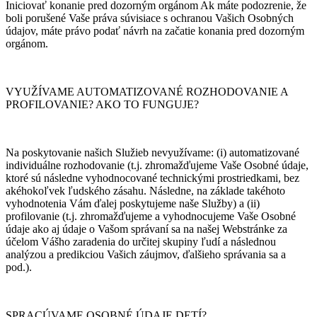
Iniciovať konanie pred dozorným orgánom Ak máte podozrenie, že
boli porušené Vaše práva súvisiace s ochranou Vašich Osobných
údajov, máte právo podať návrh na začatie konania pred dozorným
orgánom.
VYUŽÍVAME AUTOMATIZOVANÉ ROZHODOVANIE A
PROFILOVANIE? AKO TO FUNGUJE?
Na poskytovanie našich Služieb nevyužívame: (i) automatizované
individuálne rozhodovanie (t.j. zhromažďujeme Vaše Osobné údaje,
ktoré sú následne vyhodnocované technickými prostriedkami, bez
akéhokoľvek ľudského zásahu. Následne, na základe takéhoto
vyhodnotenia Vám ďalej poskytujeme naše Služby) a (ii)
profilovanie (t.j. zhromažďujeme a vyhodnocujeme Vaše Osobné
údaje ako aj údaje o Vašom správaní sa na našej Webstránke za
účelom Vášho zaradenia do určitej skupiny ľudí a následnou
analýzou a predikciou Vašich záujmov, ďalšieho správania sa a
pod.).
SPRACÚVAME OSOBNÉ ÚDAJE DETÍ?