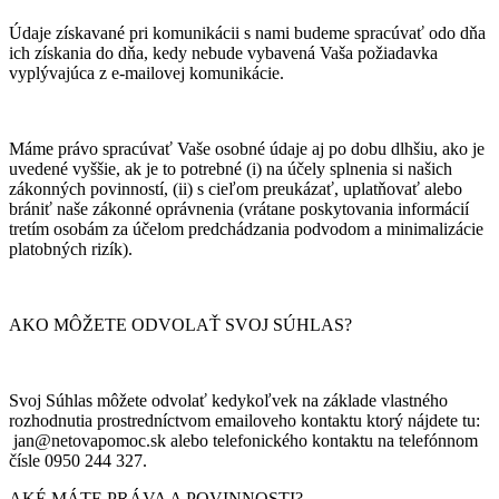
Údaje získavané pri komunikácii s nami budeme spracúvať odo dňa
ich získania do dňa, kedy nebude vybavená Vaša požiadavka
vyplývajúca z e-mailovej komunikácie.
Máme právo spracúvať Vaše osobné údaje aj po dobu dlhšiu, ako je
uvedené vyššie, ak je to potrebné (i) na účely splnenia si našich
zákonných povinností, (ii) s cieľom preukázať, uplatňovať alebo
brániť naše zákonné oprávnenia (vrátane poskytovania informácií
tretím osobám za účelom predchádzania podvodom a minimalizácie
platobných rizík).
AKO MÔŽETE ODVOLAŤ SVOJ SÚHLAS?
Svoj Súhlas môžete odvolať kedykoľvek na základe vlastného
rozhodnutia prostredníctvom emailoveho kontaktu ktorý nájdete tu:
jan@netovapomoc.sk alebo telefonického kontaktu na telefónnom
čísle 0950 244 327.
AKÉ MÁTE PRÁVA A POVINNOSTI?