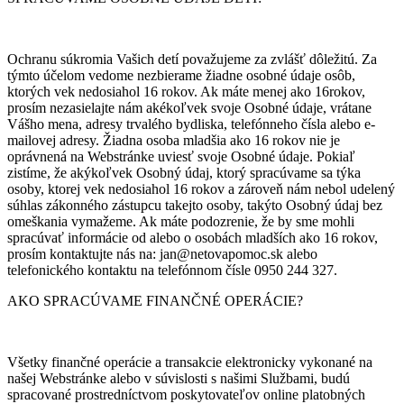
Ochranu súkromia Vašich detí považujeme za zvlášť dôležitú. Za
týmto účelom vedome nezbierame žiadne osobné údaje osôb,
ktorých vek nedosiahol 16 rokov. Ak máte menej ako 16rokov,
prosím nezasielajte nám akékoľvek svoje Osobné údaje, vrátane
Vášho mena, adresy trvalého bydliska, telefónneho čísla alebo e-
mailovej adresy. Žiadna osoba mladšia ako 16 rokov nie je
oprávnená na Webstránke uviesť svoje Osobné údaje. Pokiaľ
zistíme, že akýkoľvek Osobný údaj, ktorý spracúvame sa týka
osoby, ktorej vek nedosiahol 16 rokov a zároveň nám nebol udelený
súhlas zákonného zástupcu takejto osoby, takýto Osobný údaj bez
omeškania vymažeme. Ak máte podozrenie, že by sme mohli
spracúvať informácie od alebo o osobách mladších ako 16 rokov,
prosím kontaktujte nás na: jan@netovapomoc.sk alebo
telefonického kontaktu na telefónnom čísle 0950 244 327.
AKO SPRACÚVAME FINANČNÉ OPERÁCIE?
Všetky finančné operácie a transakcie elektronicky vykonané na
našej Webstránke alebo v súvislosti s našimi Službami, budú
spracované prostredníctvom poskytovateľov online platobných