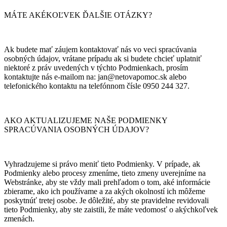
MÁTE AKÉKOĽVEK ĎALŠIE OTÁZKY?
Ak budete mať záujem kontaktovať nás vo veci spracúvania
osobných údajov, vrátane prípadu ak si budete chcieť uplatniť
niektoré z práv uvedených v týchto Podmienkach, prosím
kontaktujte nás e-mailom na: jan@netovapomoc.sk alebo
telefonického kontaktu na telefónnom čísle 0950 244 327.
AKO AKTUALIZUJEME NAŠE PODMIENKY
SPRACÚVANIA OSOBNÝCH ÚDAJOV?
Vyhradzujeme si právo meniť tieto Podmienky. V prípade, ak
Podmienky alebo procesy zmeníme, tieto zmeny uverejníme na
Webstránke, aby ste vždy mali prehľadom o tom, aké informácie
zbierame, ako ich používame a za akých okolností ich môžeme
poskytnúť tretej osobe. Je dôležité, aby ste pravidelne revidovali
tieto Podmienky, aby ste zaistili, že máte vedomosť o akýchkoľvek
zmenách.