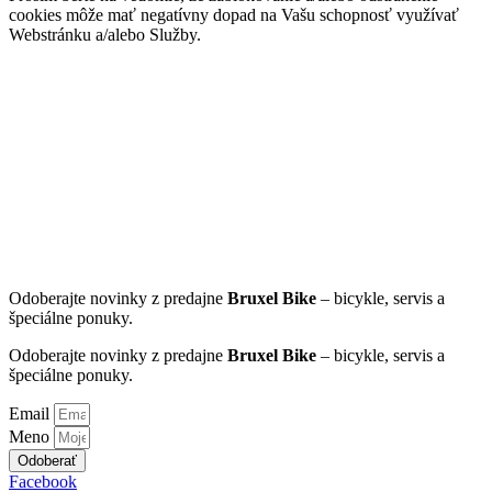
cookies môže mať negatívny dopad na Vašu schopnosť využívať
Webstránku a/alebo Služby.
Získajte
informácie o nových
modeloch,
servise, akciách a cyklistických tipoch z
Košíc a okolia.
Získajte
informácie o nových
modeloch,
servise, akciách a cyklistických tipoch z
Košíc a okolia.
Odoberajte novinky z predajne
Bruxel Bike
– bicykle, servis a
špeciálne ponuky.
Odoberajte novinky z predajne
Bruxel Bike
– bicykle, servis a
špeciálne ponuky.
Email
Meno
Odoberať
Facebook