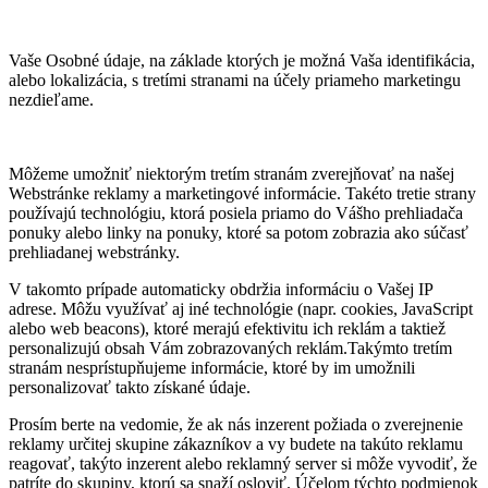
Vaše Osobné údaje, na základe ktorých je možná Vaša identifikácia,
alebo lokalizácia, s tretími stranami na účely priameho marketingu
nezdieľame.
Môžeme umožniť niektorým tretím stranám zverejňovať na našej
Webstránke reklamy a marketingové informácie. Takéto tretie strany
používajú technológiu, ktorá posiela priamo do Vášho prehliadača
ponuky alebo linky na ponuky, ktoré sa potom zobrazia ako súčasť
prehliadanej webstránky.
V takomto prípade automaticky obdržia informáciu o Vašej IP
adrese. Môžu využívať aj iné technológie (napr. cookies, JavaScript
alebo web beacons), ktoré merajú efektivitu ich reklám a taktiež
personalizujú obsah Vám zobrazovaných reklám.Takýmto tretím
stranám nesprístupňujeme informácie, ktoré by im umožnili
personalizovať takto získané údaje.
Prosím berte na vedomie, že ak nás inzerent požiada o zverejnenie
reklamy určitej skupine zákazníkov a vy budete na takúto reklamu
reagovať, takýto inzerent alebo reklamný server si môže vyvodiť, že
patríte do skupiny, ktorú sa snaží osloviť. Účelom týchto podmienok