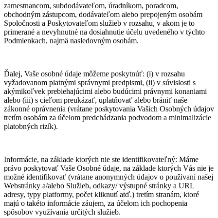
zamestnancom, subdodávateľom, úradníkom, poradcom,
obchodným zástupcom, dodávateľom alebo prepojeným osobám
Spoločnosti a Poskytovateľom služieb v rozsahu, v akom je to
primerané a nevyhnutné na dosiahnutie účelu uvedeného v týchto
Podmienkach, najmä nasledovným osobám.
Ďalej, Vaše osobné údaje môžeme poskytnúť: (i) v rozsahu
vyžadovanom platnými správnymi predpismi, (ii) v súvislosti s
akýmikoľvek prebiehajúcimi alebo budúcimi právnymi konaniami
alebo (iii) s cieľom preukázať, uplatňovať alebo brániť naše
zákonné oprávnenia (vrátane poskytovania Vašich Osobných údajov
tretím osobám za účelom predchádzania podvodom a minimalizácie
platobných rizík).
Informácie, na základe ktorých nie ste identifikovateľný: Máme
právo poskytovať Vaše Osobné údaje, na základe ktorých Vás nie je
možné identifikovať (vrátane anonymných údajov o používaní našej
Webstránky a/alebo Služieb, odkazy/ výstupné stránky a URL
adresy, typy platformy, počet kliknutí atď.) tretím stranám, ktoré
majú o takéto informácie záujem, za účelom ich pochopenia
spôsobov využívania určitých služieb.